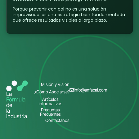
Porque prevenir con cal no es una solución
improvisada: es una estrategia bien fundamentada
que ofrece resultados visibles a largo plazo.
Misión y Visión
info@anfacal.com
¿Cómo Asociarse?
La
Fórmula
Artículos
informativos
de
Preguntas
la
Frecuentes
Industria
Contáctanos