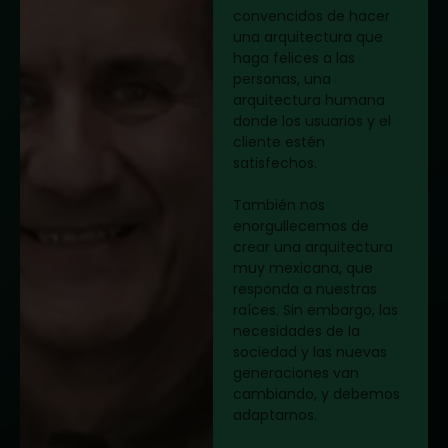
convencidos de hacer
una arquitectura que
haga felices a las
personas, una
arquitectura humana
donde los usuarios y el
cliente estén
satisfechos.
También nos
enorgullecemos de
crear una arquitectura
muy mexicana, que
responda a nuestras
raíces. Sin embargo, las
necesidades de la
sociedad y las nuevas
generaciones van
cambiando, y debemos
adaptarnos.