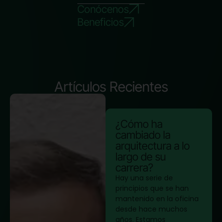
Conócenos
Beneficios
Artículos Recientes
¿Cómo ha
cambiado la
arquitectura a lo
largo de su
carrera?
Hay una serie de
principios que se han
mantenido en la oficina
desde hace muchos
años. Estamos