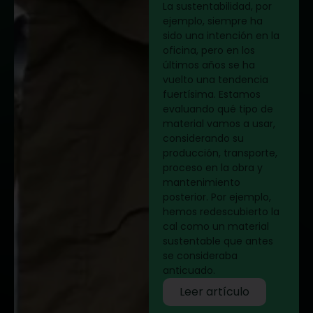
La sustentabilidad, por
ejemplo, siempre ha
sido una intención en la
oficina, pero en los
últimos años se ha
vuelto una tendencia
fuertísima. Estamos
evaluando qué tipo de
material vamos a usar,
considerando su
producción, transporte,
proceso en la obra y
mantenimiento
posterior. Por ejemplo,
hemos redescubierto la
cal como un material
sustentable que antes
se consideraba
anticuado.
Leer artículo