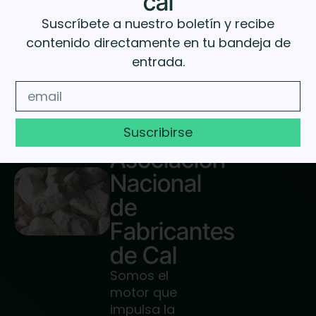
cal
Suscríbete a nuestro boletín y recibe
contenido directamente en tu bandeja de
entrada.
Suscribirse
Asociación
Nacional
de
Fabricantes
de Cal
Somos el
motor que
impulsa la